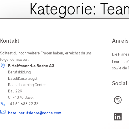
Kategorie:
Tea
Kontakt
Anreis
Solltest du noch weitere Fragen haben, erreichst du uns
Die Pläne
folgendermassen:
Learning C
F. Hoffmann-La Roche AG
sowie die
Berufsbildung
Basel/Kaiseraugst
Social
Roche Learning Center
Bau 229
CH-4070 Basel
+41 61 688 22 33
basel.berufslehre@roche.com