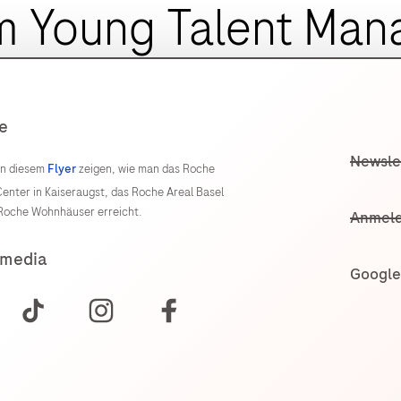
m Young Talent Ma
e
Newsle
 in diesem
Flyer
zeigen, wie man das Roche
enter in Kaiseraugst, das Roche Areal Basel
 Roche Wohnhäuser erreicht.
Anmeld
 media
Google