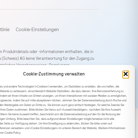
linie
Cookie-Einstellungen
n Produktdetails oder -informationen enthalten, die in
ma (Schweiz) AG keine Verantwortung für den Zugang zu
esetzlichen Vorgehensweisen, Regelungen,
(Schweiz) AG ist ein Unternehmen der F. Hoffmann-La
Cookie-Zustimmung verwalten
s und andere Technologien («Cookies») verwenden, um Statistiken zu erstellen, die uns helfen, die
Website zu verbessern, einschliesslich Website-Statistiken, die dazu dienen, Ihre Benutzererfahrung zu
 indem wir Ihnen Inhalte von Dritten anzeigen, um Ihnen Interaktionen mit sozialen Medien zu ermöglichen,
ingzwecke. Indem Sie auf «Alle akzeptieren» klicken, stimmen Sie der Datenverarbeitung durch Roche und
en Weitergabe von Daten an Dritte zu. Sie können auch ganz einfach festlegen, für welche Zwecke Sie
Ihrer Daten zustimmen. Bitte klicken Sie hierzu auf «Auswahl bestätigen», nachdem Sie Ihre Auswahl
 Wenn Sie keine Auswahl treffen, beschränkt sich die Datenverarbeitung auf den für die Nutzung der
gen Umfang. Bitte beachten Sie, dass aufgrund dieser Einstellungen möglicherweise nicht alle
der Seite zur Verfügung stehen. Um Ihre Einwilligung zu widerrufen, klicken Sie bitte unten auf
äferenzen verwalten» und «Cookie-Einstellungen» im unteren Bereich der Website. Weitere Informationen
erer Cookie Policy.