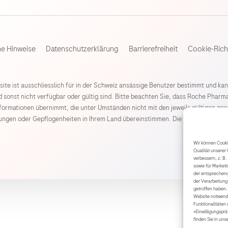
he Hinweise
Datenschutzerklärung
Barrierefreiheit
Cookie-Richt
ite ist ausschliesslich für in der Schweiz ansässige Benutzer bestimmt und kan
 sonst nicht verfügbar oder gültig sind. Bitte beachten Sie, dass Roche Phar
nformationen übernimmt, die unter Umständen nicht mit den jeweils gültigen g
rungen oder Gepflogenheiten in Ihrem Land übereinstimmen. Die Roche Pharma 
.
Wir können Cookie
Qualität unserer 
verbessern, z. B.
sowie für Market
der entsprechend
der Verarbeitung 
getroffen haben.
Website notwendi
Funktionalitäten 
«Einwilligungspr
finden Sie in uns