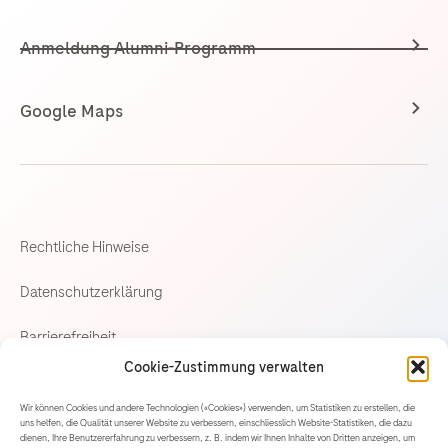
Anmeldung Alumni-Programm
Google Maps
Rechtliche Hinweise
Datenschutzerklärung
Barrierefreiheit
Cookie-Zustimmung verwalten
Cookie-Richtlinie
Wir können Cookies und andere Technologien («Cookies») verwenden, um Statistiken zu erstellen, die
uns helfen, die Qualität unserer Website zu verbessern, einschliesslich Website-Statistiken, die dazu
Cookie-Einstellungen
dienen, Ihre Benutzererfahrung zu verbessern, z. B. indem wir Ihnen Inhalte von Dritten anzeigen, um