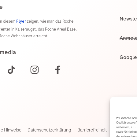
e
Newsle
 in diesem
Flyer
zeigen, wie man das Roche
enter in Kaiseraugst, das Roche Areal Basel
 Roche Wohnhäuser erreicht.
Anmeld
 media
Google
Wir können Cookie
Qualität unserer 
verbessern, z. B.
he Hinweise
Datenschutzerklärung
Barrierefreiheit
Cookie-Richt
sowie für Market
der entsprechend