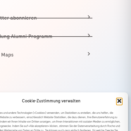
tter abonnieren
ung Alumni-Programm
 Maps
Cookie-Zustimmung verwalten
s und andere Technologien («Cookies») verwenden, um Statistiken zu erstellen, die uns helfen, die
Website zu verbessern, einschliesslich Website-Statistiken, die dazu dienen, Ihre Benutzererfahrung zu
 indem wir Ihnen Inhalte von Dritten anzeigen, um Ihnen Interaktionen mit sozialen Medien zu ermöglichen,
linie
Cookie-Einstellungen
ingzwecke. Indem Sie auf «Alle akzeptieren» klicken, stimmen Sie der Datenverarbeitung durch Roche und
en Weitergabe von Daten an Dritte zu. Sie können auch ganz einfach festlegen, für welche Zwecke Sie